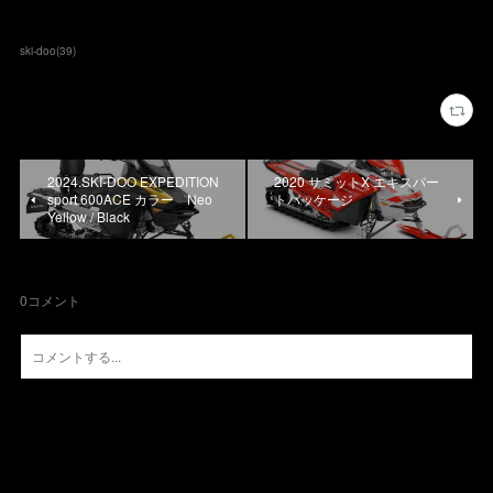
ski-doo
(
39
)
2024.SKI-DOO EXPEDITION
2020 サミットX エキスパー
sport 600ACE カラー Neo
トパッケージ
Yellow / Black
0
コメント